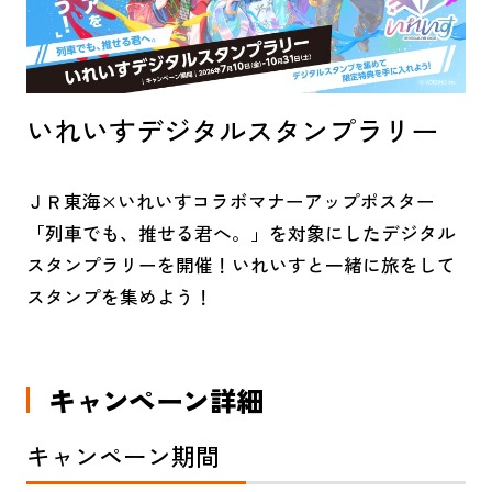
TOICA番号等
新幹線・在来線
いれいすデジタルスタンプラリー
登録
運行情報
ＪＲ東海×いれいすコラボマナーアップポスター
「列車でも、推せる君へ。」を対象にしたデジタル
スタンプラリーを開催！いれいすと一緒に旅をして
さわやか
公式キャラクター
スタンプを集めよう！
ウォーキング
とすっぱ
キャンペーン詳細
キャンペーン期間