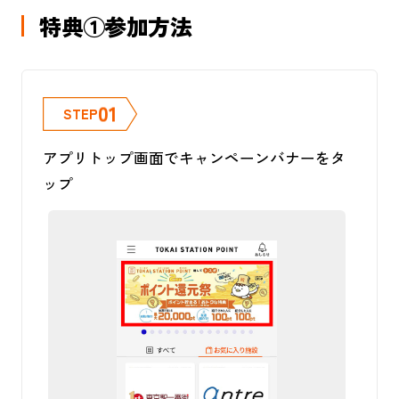
特典①参加方法
01
STEP
アプリトップ画面でキャンペーンバナーをタ
キ
ップ
ー