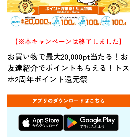
TOICA番号等
新幹線・在来線
登録
運行情報
【※本キャンペーンは終了しました】
お買い物で最大20,000pt当たる！お
友達紹介でポイントもらえる！トス
ポ2周年ポイント還元祭
さわやか
公式キャラクター
ウォーキング
とすっぱ
アプリのダウンロードはこちら