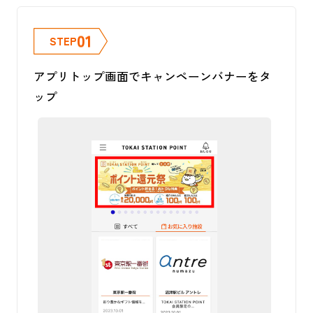
01
STEP
アプリトップ画面でキャンペーンバナーをタ
キ
ップ
ー